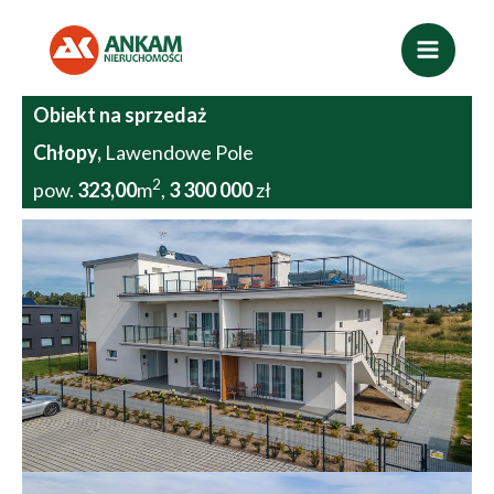
Przejdź
do
treści
Obiekt na sprzedaż
Chłopy,
Lawendowe Pole
2
pow.
323,00
m
,
3 300 000
zł