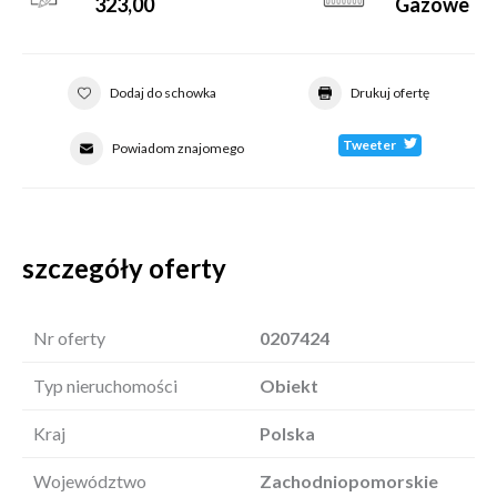
323,00
Gazowe
Dodaj do schowka
Drukuj ofertę
Tweeter
Powiadom znajomego
szczegóły oferty
Nr oferty
0207424
Typ nieruchomości
Obiekt
Kraj
Polska
Województwo
Zachodniopomorskie