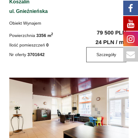
Koszalin
ul. Gnieźnieńska
Obiekt Wynajem
79 500 PLN
2
Powierzchnia
3356 m
2
24 PLN / m
Ilość pomieszczeń
0
Nr oferty
3701642
Szczegóły