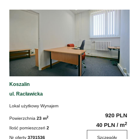
Koszalin
ul. Racławicka
Lokal użytkowy Wynajem
920 PLN
2
Powierzchnia
23 m
2
40 PLN / m
Ilość pomieszczeń
2
Nr oferty
3701536
Szczegóły