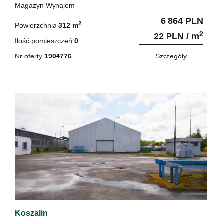
Magazyn Wynajem
6 864 PLN
2
Powierzchnia
312 m
2
22 PLN / m
Ilość pomieszczeń
0
Nr oferty
1904776
Szczegóły
Koszalin