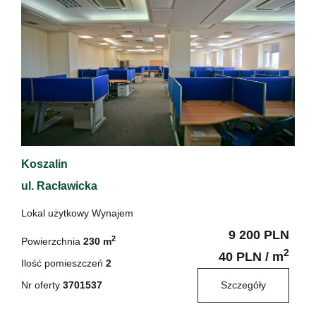
Koszalin
ul. Racławicka
Lokal użytkowy Wynajem
9 200 PLN
2
Powierzchnia
230 m
2
40 PLN / m
Ilość pomieszczeń
2
Nr oferty
3701537
Szczegóły