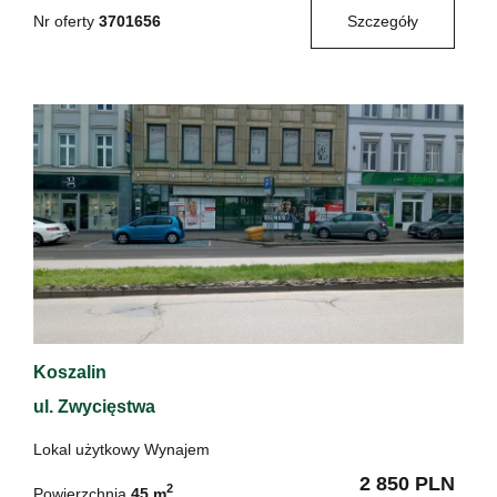
Nr oferty
3701656
Szczegóły
Koszalin
ul. Zwycięstwa
Lokal użytkowy Wynajem
2 850 PLN
2
Powierzchnia
45 m