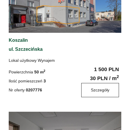
Koszalin
ul. Szczecińska
Lokal użytkowy Wynajem
1 500 PLN
2
Powierzchnia
50 m
2
30 PLN / m
Ilość pomieszczeń
3
Nr oferty
0207776
Szczegóły