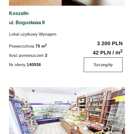
Koszalin
ul. Bogusława II
Lokal użytkowy Wynajem
3 200 PLN
2
Powierzchnia
75 m
2
42 PLN / m
Ilość pomieszczeń
3
Nr oferty
140936
Szczegóły