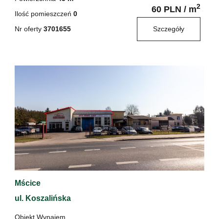
2
60 PLN / m
Ilość pomieszczeń
0
Nr oferty
3701655
Szczegóły
Mścice
ul. Koszalińska
Obiekt Wynajem