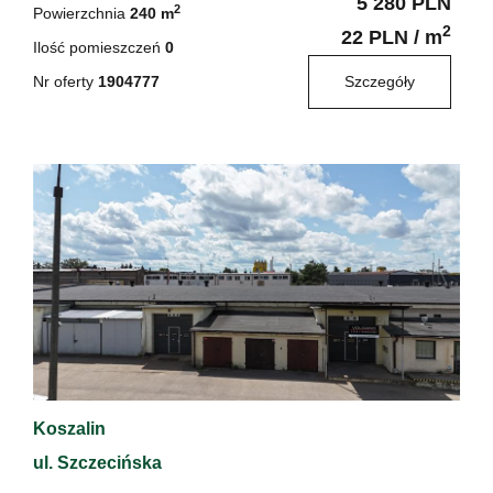
5 280 PLN
2
Powierzchnia
240 m
2
22 PLN / m
Ilość pomieszczeń
0
Nr oferty
1904777
Szczegóły
Koszalin
ul. Szczecińska