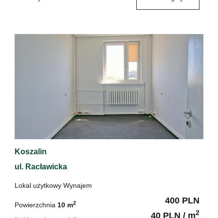
Koszalin
ul. Racławicka
Lokal użytkowy Wynajem
400 PLN
2
Powierzchnia
10 m
2
40 PLN / m