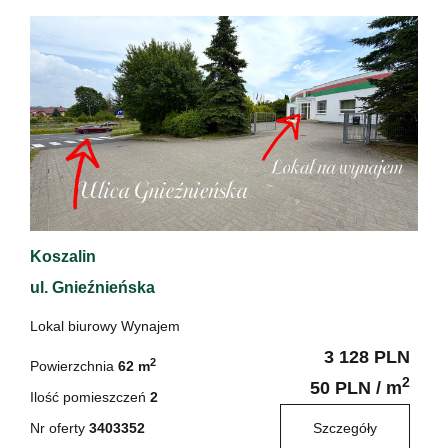
Koszalin
ul. Gnieźnieńska
Lokal biurowy Wynajem
3 128 PLN
2
Powierzchnia
62 m
2
50 PLN / m
Ilość pomieszczeń
2
Nr oferty
3403352
Szczegóły