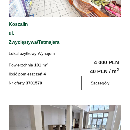
Koszalin
ul.
Zwycięstywa/Tetmajera
Lokal użytkowy Wynajem
4 000 PLN
2
Powierzchnia
101 m
2
40 PLN / m
Ilość pomieszczeń
4
Nr oferty
3701570
Szczegóły