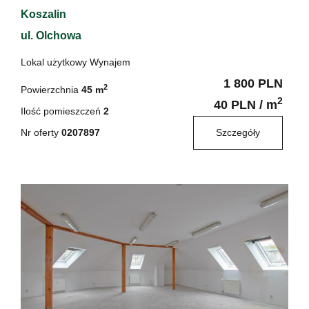
Koszalin
ul. Olchowa
Lokal użytkowy Wynajem
1 800 PLN
2
Powierzchnia
45 m
2
40 PLN / m
Ilość pomieszczeń
2
Nr oferty
0207897
Szczegóły