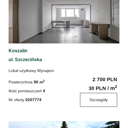
Koszalin
ul. Szczecińska
Lokal użytkowy Wynajem
2 700 PLN
2
Powierzchnia
90 m
2
30 PLN / m
Ilość pomieszczeń
4
Nr oferty
0207774
Szczegóły