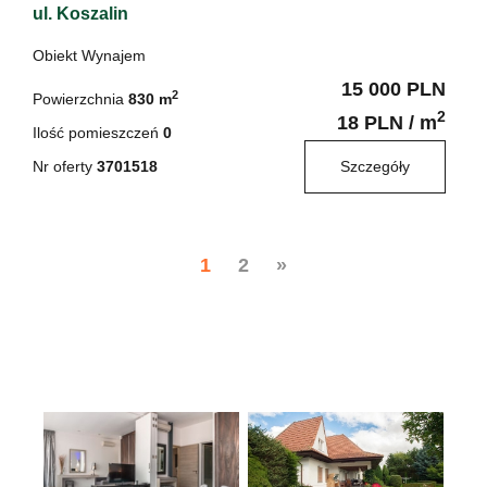
ul. Koszalin
Obiekt Wynajem
15 000 PLN
2
Powierzchnia
830 m
2
18 PLN / m
Ilość pomieszczeń
0
Nr oferty
3701518
Szczegóły
1
2
»