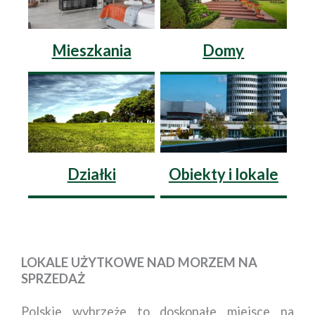
Sprzedaż
Sprzedaż
Mieszkania
Domy
Wynajem
Wynajem
Sprzedaż
Sprzedaż
Działki
Obiekty i lokale
Wynajem
Wynajem
LOKALE UŻYTKOWE NAD MORZEM NA
SPRZEDAŻ
Polskie wybrzeże to doskonałe miejsce na