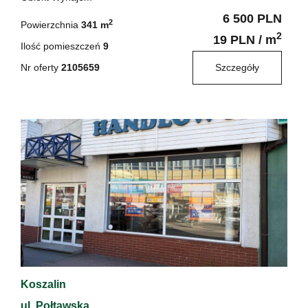
6 500 PLN
2
Powierzchnia
341 m
2
19 PLN / m
Ilość pomieszczeń
9
Nr oferty
2105659
Szczegóły
Koszalin
ul. Połtawska