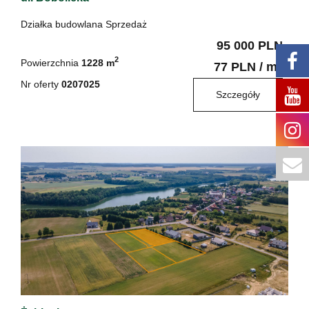
Działka budowlana Sprzedaż
95 000 PLN
2
Powierzchnia
1228 m
2
77 PLN / m
Nr oferty
0207025
Szczegóły