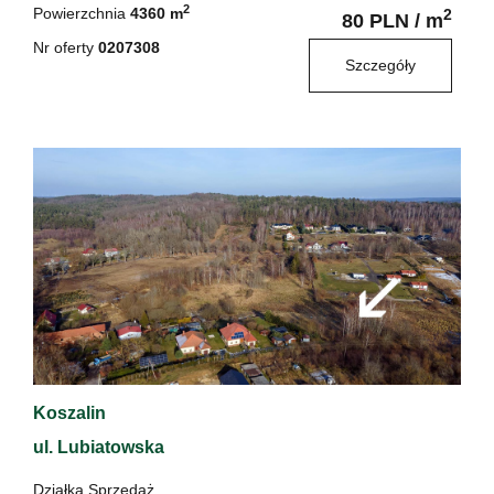
2
Powierzchnia
4360 m
2
80 PLN / m
Nr oferty
0207308
Szczegóły
Koszalin
ul. Lubiatowska
Działka Sprzedaż