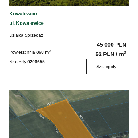
Kowalewice
ul. Kowalewice
Działka Sprzedaż
45 000 PLN
2
Powierzchnia
860 m
2
52 PLN / m
Nr oferty
0206655
Szczegóły