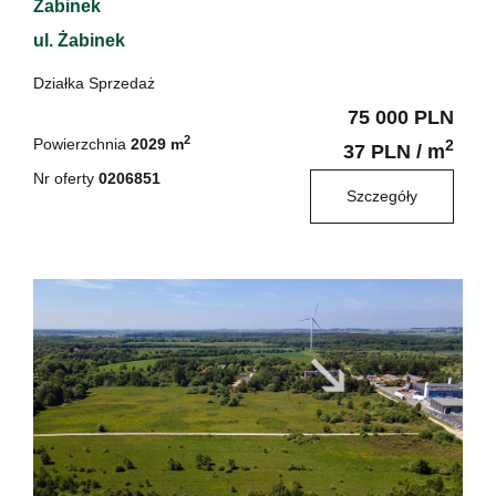
Żabinek
ul. Żabinek
Działka Sprzedaż
75 000 PLN
2
Powierzchnia
2029 m
2
37 PLN / m
Nr oferty
0206851
Szczegóły