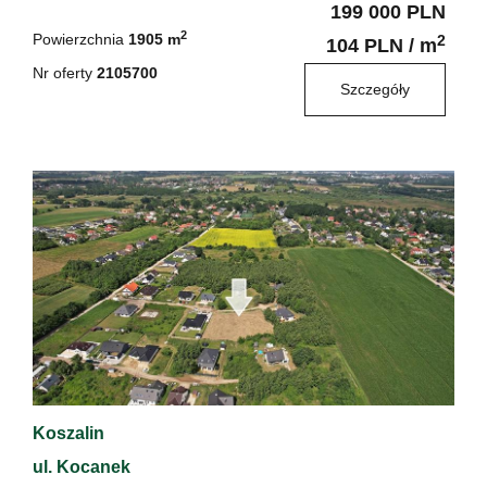
199 000 PLN
2
Powierzchnia
1905 m
2
104 PLN / m
Nr oferty
2105700
Szczegóły
Koszalin
ul. Kocanek