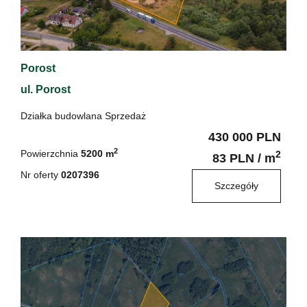
Porost
ul. Porost
Działka budowlana Sprzedaż
430 000 PLN
2
Powierzchnia
5200 m
2
83 PLN / m
Nr oferty
0207396
Szczegóły