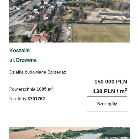
Koszalin
ul. Drzewna
Działka budowlana Sprzedaż
150 000 PLN
2
Powierzchnia
1085 m
2
138 PLN / m
Nr oferty
3701762
Szczegóły