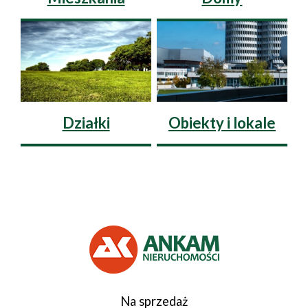
Wynajem
Wynajem
Sprzedaż
Sprzedaż
Działki
Obiekty i lokale
Wynajem
Wynajem
Na sprzedaż