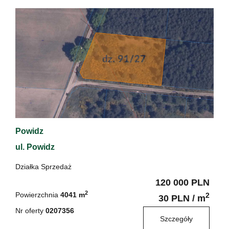
Powidz
ul. Powidz
Działka Sprzedaż
120 000 PLN
2
Powierzchnia
4041 m
2
30 PLN / m
Nr oferty
0207356
Szczegóły