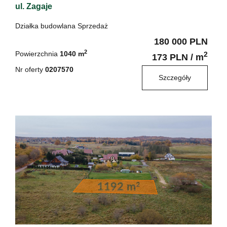
ul. Zagaje
Działka budowlana Sprzedaż
180 000 PLN
2
Powierzchnia
1040 m
2
173 PLN / m
Nr oferty
0207570
Szczegóły