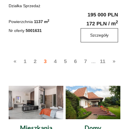
Działka Sprzedaż
195 000 PLN
2
Powierzchnia
1137 m
2
172 PLN / m
Nr oferty
5001631
Szczegóły
...
«
1
2
3
4
5
6
7
11
»
Sprzedaż
Sprzedaż
Mieszkania
Domy