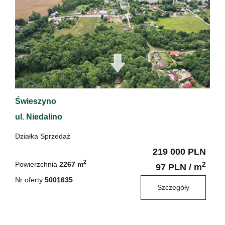
Świeszyno
ul. Niedalino
Działka Sprzedaż
219 000 PLN
2
Powierzchnia
2267 m
2
97 PLN / m
Nr oferty
5001635
Szczegóły