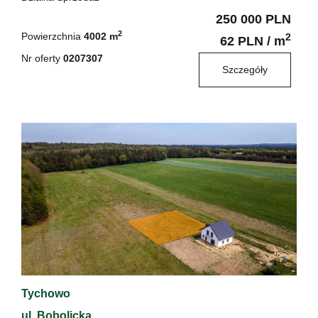
250 000 PLN
2
Powierzchnia
4002 m
2
62 PLN / m
Nr oferty
0207307
Szczegóły
Tychowo
ul. Bobolicka