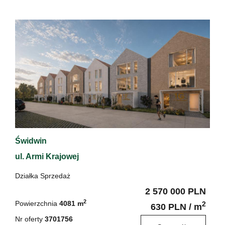
Świdwin
ul. Armi Krajowej
Działka Sprzedaż
2 570 000 PLN
2
Powierzchnia
4081 m
2
630 PLN / m
Nr oferty
3701756