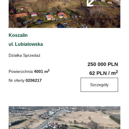
Koszalin
ul. Lubiatowska
Działka Sprzedaż
250 000 PLN
2
Powierzchnia
4001 m
2
62 PLN / m
Nr oferty
0206217
Szczegóły